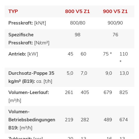
TYP
800 V5 Z1
900 V5 Z1
Presskraft:
[kN/t]
800/80
900/90
Spezifische
98
76
Presskraft:
[N/cm²]
Antrieb:
[kW]
45
60
75 *
110
*
Durchsatz-Pappe 35
5,0
7,0
9,0
13,0
kg/m³ (B19):
ca. [t/h]
Volumen-Leerlauf:
261
405
679
825
[m³/h]
Volumen-
Betriebsbedingungen
219
282
489
674
B19:
[m³/h]
Zykluszeit:
[sec]
20
13
16
13