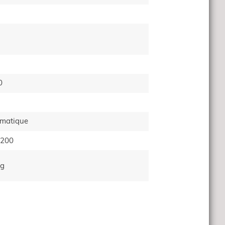
0
tomatique
.200
kg