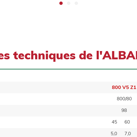
ues techniques de l'ALB
800 V5 Z1
800/80
98
45
60
5,0
7,0