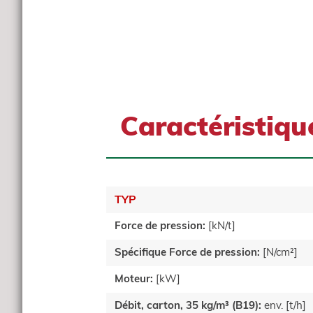
Caractéristiq
TYP
Force de pression:
[kN/t]
Spécifique Force de pression:
[N/cm²]
Moteur:
[kW]
Débit, carton, 35 kg/m³ (B19):
env. [t/h]