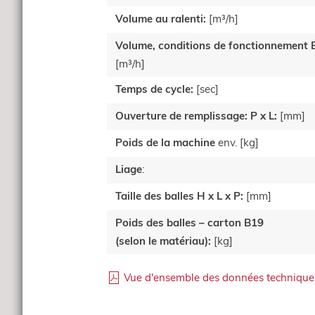
Volume au ralenti:
[m³/h]
Volume, conditions de fonctionnement 
[m³/h]
Temps de cycle:
[sec]
Ouverture de remplissage: P x L:
[mm]
Poids de la machine
env. [kg]
Liage
:
Taille des balles H x L x P:
[mm]
Poids des balles – carton B19
(selon le matériau):
[kg]
Vue d'ensemble des données techniques 